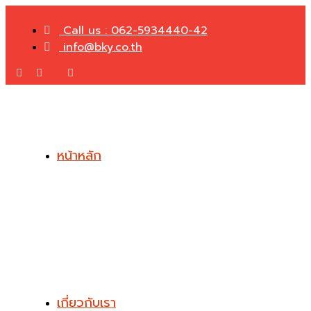
Call us : 062-5934440-42
info@bky.co.th
หน้าหลัก
เกี่ยวกับเรา