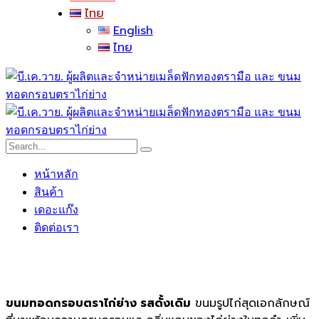
ไทย
English
ไทย
หน้าหลัก
สินค้า
เดอะแก๊ง
ติดต่อเรา
ขนมทอดกรอบตราไก่ย่าง รสดั้งเดิม
ขนมรูปไก่สุดเอกลักษณ์