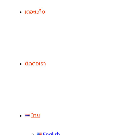
เดอะแก๊ง
ติดต่อเรา
ไทย
English