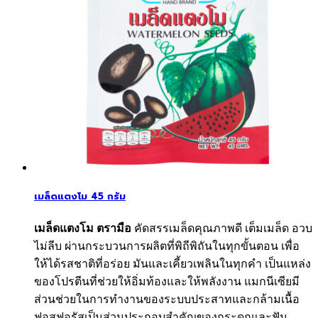
เมล็ดแตงโม 45 กรัม
เมล็ดแตงโม ตรามือ
คัดสรรเมล็ดคุณภาพดี เต็มเมล็ด อวบ
ไม่ลีบ ผ่านกระบวนการผลิตที่พิถีพิถันในทุกขั้นตอน เพื่อ
ให้ได้รสชาติที่อร่อย มันและเคี้ยวเพลินในทุกคำ เป็นแหล่ง
ของโปรตีนที่ช่วยให้อิ่มท้องและให้พลังงาน แมกนีเซียมี
ส่วนช่วยในการทำงานของระบบประสาทและกล้ามเนื้อ
ฟอสฟอรัสเป็นส่วนประกอบสำคัญของกระดูกและฟัน