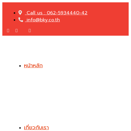
Call us : 062-5934440-42
info@bky.co.th
หน้าหลัก
เกี่ยวกับเรา