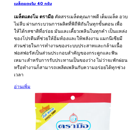
เมล็ดแตงโม 40 กรัม
เมล็ดแตงโม ตรามือ
คัดสรรเมล็ดคุณภาพดี เต็มเมล็ด อวบ
ไม่ลีบ ผ่านกระบวนการผลิตที่พิถีพิถันในทุกขั้นตอน เพื่อ
ให้ได้รสชาติที่อร่อย มันและเคี้ยวเพลินในทุกคำ เป็นแหล่ง
ของโปรตีนที่ช่วยให้อิ่มท้องและให้พลังงาน แมกนีเซียมี
ส่วนช่วยในการทำงานของระบบประสาทและกล้ามเนื้อ
ฟอสฟอรัสเป็นส่วนประกอบสำคัญของกระดูกและฟัน
เหมาะสำหรับการรับประทานเป็นของว่าง ไม่ว่าจะพักผ่อน
หรือทำงานก็สามารถเพลิดเพลินกับความอร่อยได้ทุกช่วง
เวลา
อ่านเพิ่ม