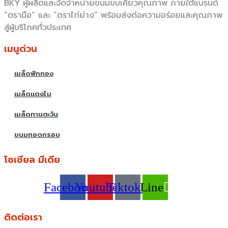
BKY ผู้ผลิตและจัดจำหน่ายขนมขบเคี้ยวคุณภาพ ภายใต้แบรนด์
“ตรามือ” และ “ตราไก่ย่าง” พร้อมส่งต่อความอร่อยและคุณภาพ
สู่ผู้บริโภคทั่วประเทศ
เมนูด่วน
เมล็ดฟักทอง
เมล็ดแตงโม
เมล็ดทานตะวัน
ขนมทอดกรอบ
โซเชียล มีเดีย
Facebook
Youtube
Tiktok
Line
ติดต่อเรา